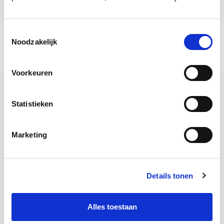
Toestemmingsselectie
Noodzakelijk
Voorkeuren
Statistieken
Marketing
Woningfabriek bezwijkt onder te
snelle groei
Details tonen
27 juli 2026
De ondergang van
woningfabrikant Homes Factory laat zien hoe
Alles toestaan
snel groei kan omslaan in financieel en