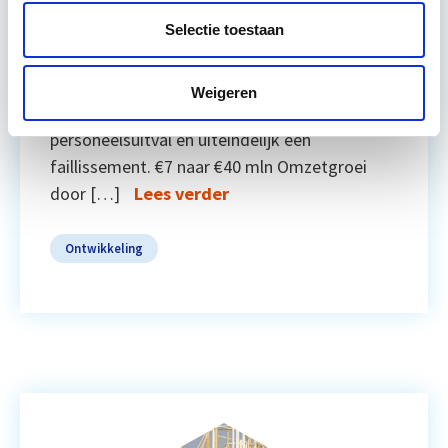
organisatorisch risico. Oprichter Jan Hoppen
erkent dat zijn bedrijf een te groot en complex
Selectie toestaan
project aannam, zonder voldoende grip op
kostprijzen, productie en uitvoering. Het
Weigeren
resultaat was miljoenenverlies,
personeelsuitval en uiteindelijk een
faillissement. €7 naar €40 mln Omzetgroei
door […]
Lees verder
Ontwikkeling