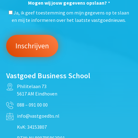
Mogen wij jouw gegevens opslaan?
*
Ja, ik geef toestemming om mijn gegevens op te slaan
en mij te informeren over het laatste vastgoednieuws.
Vastgoed Business School
Philitelaan 73
5617 AM Eindhoven
088 – 091 00 00
info@vastgoedbs.nl
KvK: 34153807
BTW: NL809795863B01