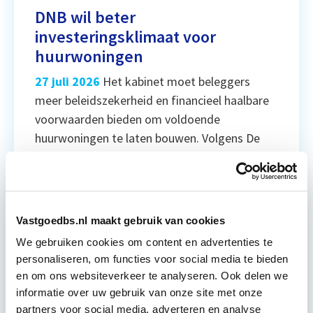
DNB wil beter
investeringsklimaat voor
huurwoningen
27 juli 2026
Het kabinet moet beleggers
meer beleidszekerheid en financieel haalbare
voorwaarden bieden om voldoende
huurwoningen te laten bouwen. Volgens De
Nederlandsche Bank is jaarlijks €6,4 miljard
aan privaat kapitaal nodig voor 16.000 nieuwe
huurwoningen. De huidige investeringen
blijven daar ver bij achter. €6,4 mrd Benodigd
Vastgoedbs.nl maakt gebruik van cookies
privaat kapitaal per jaar voor nieuwe
We gebruiken cookies om content en advertenties te
huurwoningen. €3,6 mrd Investering van […]
personaliseren, om functies voor social media te bieden
Lees verder
en om ons websiteverkeer te analyseren. Ook delen we
informatie over uw gebruik van onze site met onze
Ontwikkeling
partners voor social media, adverteren en analyse