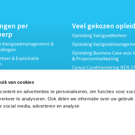
ingen per
Veel gekozen oplei
werp
Opleiding Vastgoedbeheer
ch Vastgoedmanagement &
Opleiding Vastgoedmanagem
eidingen
Opleiding Business Case voor 
heer & Exploitatie
& Projectontwikkeling
n
Cursus Conditiemeting NEN 27
cht & Contracten opleidingen
MJOP
wikkeling &
Opleiding Elementaire Bouwk
uik van cookies
ojecten opleidingen
Cursus EP-W Basis Woningen
ontent en advertenties te personaliseren, om functies voor soci
Onderhoud & Inspectie
Opleiding Professioneel VvE-
erkeer te analyseren. Ook delen we informatie over uw gebruik
en
r social media, adverteren en analyse
Opleiding Projectleider Vastg
ing en Energieprestatie
n
Opleiding Vastgoedrecht & B
Cursus Verduurzaming Vastgo
le opleidingen
DMJOP