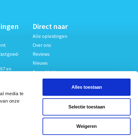
dingen
Direct naar
Alle opleidingen
ent
Over ons
Vastgoed-
Reviews
Nieuws
67 en
Accreditaties
FAQ
unde
Alles toestaan
Contact
al media te
Algemene voorwaarden
beheer
 van onze
Selectie toestaan
Privacy verklaring
oed
ouwrecht
Volg ons op
Weigeren
ed en