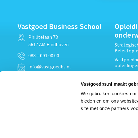
Vastgoed Business School
Opleid
onder
Philitelaan 73
5617 AM Eindhoven
Strategis
Beleid opl
088 – 091 00 00
Vastgoedbe
opleidinge
info@vastgoedbs.nl
Vastgoedre
KvK: 34153807
Projectont
Vastgoedbs.nl maakt gebr
BTW: NL809795863B01
Vastgoedpr
We gebruiken cookies om c
Techniek, 
bieden en om ons websitev
Opleiding
Heb je een vraag?
site met onze partners voo
Verduurzam
Neem
contact
met ons op
opleidinge
Bekijk al