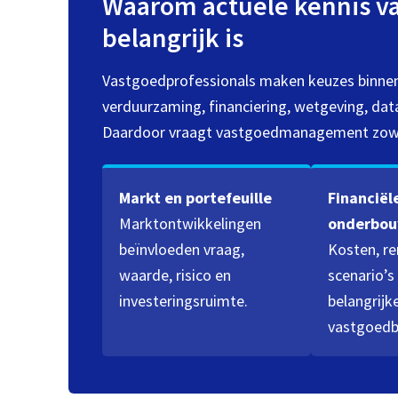
Waarom actuele kennis 
belangrijk is
Vastgoedprofessionals maken keuzes binne
verduurzaming, financiering, wetgeving, d
Daardoor vraagt vastgoedmanagement zowel 
Markt en portefeuille
Financiël
Marktontwikkelingen
onderbou
beïnvloeden vraag,
Kosten, r
waarde, risico en
scenario’s
investeringsruimte.
belangrijke
vastgoedbe