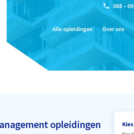
088 – 09
Alle opleidingen
Over ons
management opleidingen
Kies