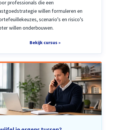
oor professionals die een
astgoedstrategie willen formuleren en
ortefeuillekeuzes, scenario’s en risico’s
eter willen onderbouwen.
Bekijk cursus »
wijfel je ergens tussen?