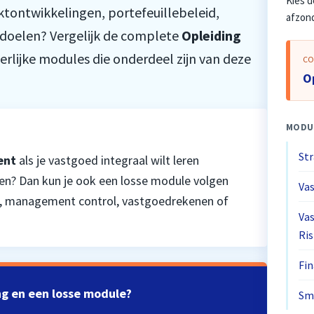
Kies d
ktontwikkelingen, portefeuillebeleid,
afzond
edoelen? Vergelijk de complete
Opleiding
rlijke modules die onderdeel zijn van deze
CO
O
MODU
St
ent
als je vastgoed integraal wilt leren
pen? Dan kun je ook een losse module volgen
Va
, management control, vastgoedrekenen of
Vas
Ri
Fin
ng en een losse module?
Sm