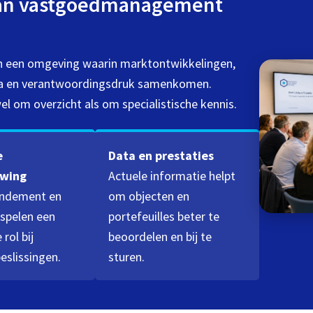
van vastgoedmanagement
n een omgeving waarin marktontwikkelingen,
ata en verantwoordingsdruk samenkomen.
om overzicht als om specialistische kennis.
e
Data en prestaties
wing
Actuele informatie helpt
endement en
om objecten en
 spelen een
portefeuilles beter te
 rol bij
beoordelen en bij te
slissingen.
sturen.