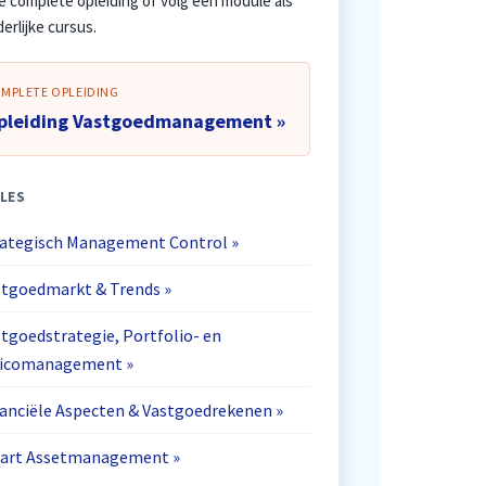
e complete opleiding of volg een module als
erlijke cursus.
MPLETE OPLEIDING
pleiding Vastgoedmanagement »
LES
rategisch Management Control »
stgoedmarkt & Trends »
tgoedstrategie, Portfolio- en
sicomanagement »
anciële Aspecten & Vastgoedrekenen »
art Assetmanagement »