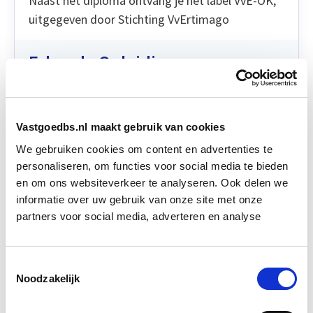
Naast het diploma ontvang je het label VvE-OK,
uitgegeven door Stichting VvErtimago
Erkende Opleiding
Deze opleiding wordt erkend door de twee
Vastgoedbs.nl maakt gebruik van cookies
belangrijkste brancheverenigingen in VvE-beheer:
We gebruiken cookies om content en advertenties te
Branchevereniging VvE Beheerders (BvvB) en VvE
personaliseren, om functies voor social media te bieden
Professionals
en om ons websiteverkeer te analyseren. Ook delen we
informatie over uw gebruik van onze site met onze
partners voor social media, adverteren en analyse
Toestemmingsselectie
Noodzakelijk