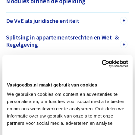
Modules binnen de opleiding
De VvE als juridische entiteit
+
Splitsing in appartementsrechten en Wet- &
Regelgeving
+
Deze opleiding is onderdeel van de Opleiding
Professioneel VvE-beheer welke is
Vastgoedbs.nl maakt gebruik van cookies
geaccrediteerd en is officieel PE-
We gebruiken cookies om content en advertenties te
Registeropleiding bij de Stichting Permanente
personaliseren, om functies voor social media te bieden
Educatie Nederland (SPEN).
en om ons websiteverkeer te analyseren. Ook delen we
informatie over uw gebruik van onze site met onze
partners voor social media, adverteren en analyse