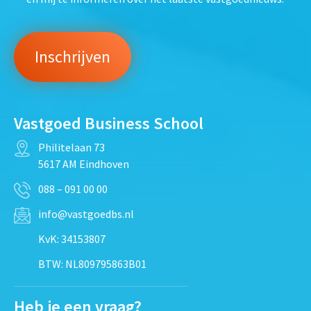
Vastgoed Business School
Philitelaan 73
5617 AM Eindhoven
088 – 091 00 00
info@vastgoedbs.nl
KvK: 34153807
BTW: NL809795863B01
Heb je een vraag?