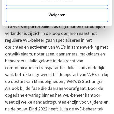
Julia van der Velde
Directeur - Junova
Weigeren
Julia heeft 17 jaar een VvE-beheer kantoor geleid met
170 VvE’s in portefeuille. Als eigenaar en (natuurlijke)
verbinder is zij zich in de loop der jaren naast het
reguliere VvE-beheer gaan specialiseren in het
oprichten en activeren van VvE’s in samenwerking met
ontwikkelaars, notarissen, aannemers, makelaars en
beheerders. Julia gelooft in de kracht van
communicatie en transparantie. Julia is uitzonderlijk
vaak betrokken geweest bij de opstart van VvE’s en bij
de opstart van Mandeligheden / VvB’s & Stichtingen.
Als ook bij de fase die daaraan voorafgaat. Door de
opgedane ervaring binnen het VvE-beheer kantoor
weet zij welke aandachtspunten er zijn voor, tijdens en
na de bouw. Eind 2022 heeft Julia de VvE-beheer tak