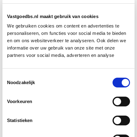
kun je oordelen over de toepassing van
kwaliteits- en gelijkwaardigheidsverklaringen;
Vastgoedbs.nl maakt gebruik van cookies
kun je onderscheid maken tussen basis- en
detailopname;
We gebruiken cookies om content en advertenties te
gebruiksfuncties benoemen en thermische-,
personaliseren, om functies voor social media te bieden
en om ons websiteverkeer te analyseren. Ook delen we
klimatiserings- en rekenzone bepalen;
informatie over uw gebruik van onze site met onze
volgens Methode 2020 opnames doen in het
partners voor social media, adverteren en analyse
ISSO 75.1 protocol;
ben je in staat om gebouw- en rekenzone
gegevens op te nemen;
Toestemmingsselectie
Noodzakelijk
én kun je gegevens bepalen van installaties voor
verwarming, koeling, tapwater,ventilatie en
elektriciteitsopwekking.
Voorkeuren
Meer weten over de opleiding EP-
Statistieken
U Basis Utiliteitsbouw?