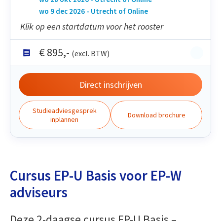
wo 9 dec 2026 - Utrecht of Online
Klik op een startdatum voor het rooster
€
895
,-
(excl. BTW)
Direct inschrijven
Studieadviesgesprek
Download brochure
inplannen
Cursus EP-U Basis voor EP-W
adviseurs
Deze 2-daagse cursus EP-U Basis –