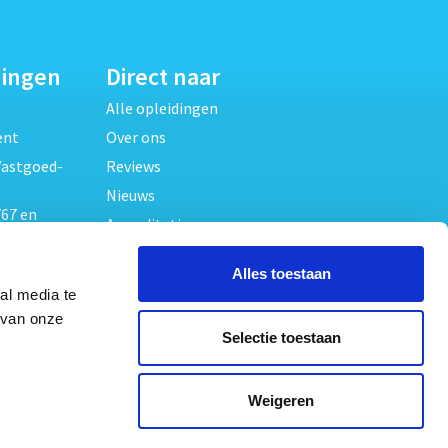
dingen
Direct naar
Alle opleidingen
ent
Over ons
Vastgoed-
Reviews
Nieuws
67 en
Accreditaties
FAQ
unde
Alles toestaan
Contact
al media te
Algemene voorwaarden
beheer
 van onze
Selectie toestaan
Privacy verklaring
oed
ouwrecht
Volg ons op
Weigeren
ed en