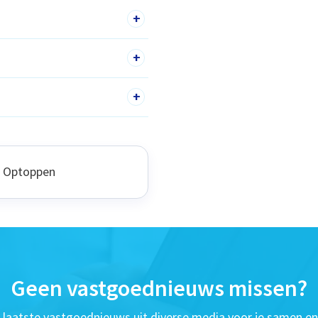
+
+
+
a Optoppen
Geen vastgoednieuws missen?
t laatste vastgoednieuws uit diverse media voor je samen en