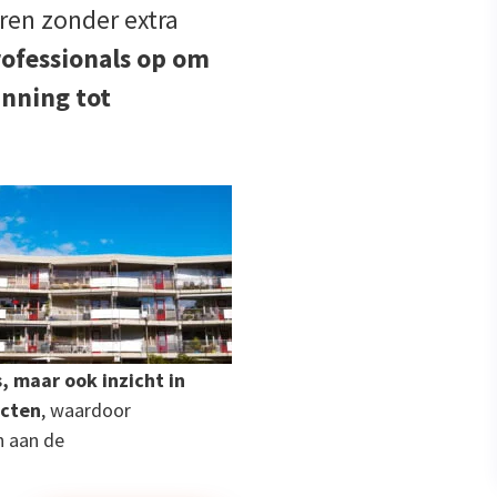
ren zonder extra
rofessionals op om
anning tot
, maar ook inzicht in
ecten
, waardoor
n aan de