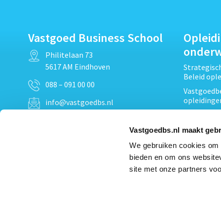
Vastgoed Business School
Opleid
onder
Philitelaan 73
5617 AM Eindhoven
Strategis
Beleid opl
088 – 091 00 00
Vastgoedbe
opleidinge
info@vastgoedbs.nl
Vastgoedre
KvK: 34153807
Projectont
Vastgoedbs.nl maakt gebr
BTW: NL809795863B01
Vastgoedpr
We gebruiken cookies om c
Techniek, 
bieden en om ons websitev
Opleiding
Heb je een vraag?
site met onze partners voo
Verduurzam
Neem
contact
met ons op
opleidinge
Bekijk al