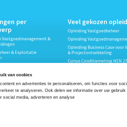
ingen per
Veel gekozen oplei
werp
Opleiding Vastgoedbeheer
ch Vastgoedmanagement &
Opleiding Vastgoedmanagem
eidingen
Opleiding Business Case voor 
heer & Exploitatie
& Projectontwikkeling
n
Cursus Conditiemeting NEN 27
cht & Contracten opleidingen
MJOP
wikkeling &
Opleiding Elementaire Bouwk
uik van cookies
ojecten opleidingen
Cursus EP-W Basis Woningen
ontent en advertenties te personaliseren, om functies voor soci
Onderhoud & Inspectie
Opleiding Professioneel VvE-
erkeer te analyseren. Ook delen we informatie over uw gebruik
en
r social media, adverteren en analyse
Opleiding Projectleider Vastg
ing en Energieprestatie
n
Opleiding Vastgoedrecht & B
Cursus Verduurzaming Vastgo
le opleidingen
DMJOP