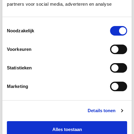
partners voor social media, adverteren en analyse
Introductieles Vastgoedmanagement: Markt,
Strategie en Exploitatie
+
Toestemmingsselectie
Noodzakelijk
Vastgoedmarkt & Trends
+
Voorkeuren
Vastgoedstrategie, Portfolio- en
Risicomanagement
+
Statistieken
Smart Assetmanagement
+
Marketing
Diploma Vastgoedmanagement:
Details tonen
Vastgoedmarkt, Strategie &
Exploitatie
Alles toestaan