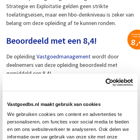
Strategie en Exploitatie gelden geen strikte
toelatingseisen, maar een hbo-denkniveau is zeker van
belang om deze opleiding af te kunnen ronden.
Beoordeeld met een 8,4!
De opleiding
Vastgoedmanagement
wordt door
deelnemers van deze opleiding beoordeeld met
gemiddeld een 8,4!
Meer weten?
Vastgoedbs.nl maakt gebruik van cookies
Uitgebreide informatie over deze opleiding?
We gebruiken cookies om content en advertenties te
Download dan vrijblijvend
de brochure
.
personaliseren, om functies voor social media te bieden
en om ons websiteverkeer te analyseren. Ook delen we
Modules binnen de opleiding
informatie over uw gebruik van onze site met onze