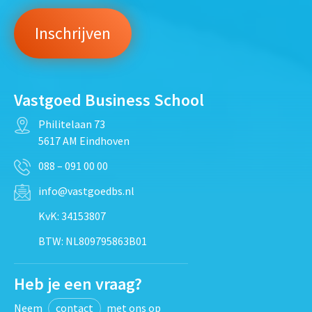
Vastgoed Business School
Philitelaan 73
5617 AM Eindhoven
088 – 091 00 00
info@vastgoedbs.nl
KvK: 34153807
BTW: NL809795863B01
Heb je een vraag?
Neem
contact
met ons op