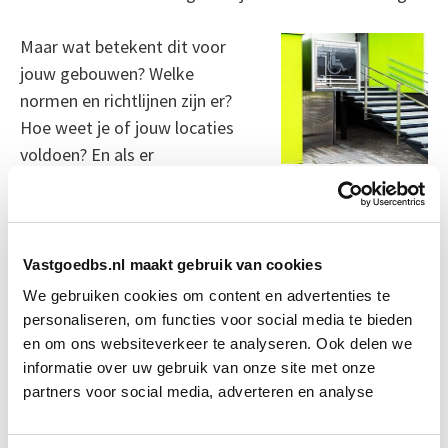
Maar wat betekent dit voor
jouw gebouwen? Welke
normen en richtlijnen zijn er?
Hoe weet je of jouw locaties
voldoen? En als er
belemmeringen in toegankelijkheid zijn: waar haal je
de tijd, middelen en kennis vandaan om dit zo
optimaal mogelijk op te lossen? De opleiding
Toegankelijkheid Gebouwen biedt jou handvatten en
Vastgoedbs.nl maakt gebruik van cookies
stimuleert jou om een proactieve houding aan te
We gebruiken cookies om content en advertenties te
nemen.
personaliseren, om functies voor social media te bieden
en om ons websiteverkeer te analyseren. Ook delen we
Voor wie?
informatie over uw gebruik van onze site met onze
partners voor social media, adverteren en analyse
Deze opleiding is ontwikkeld voor