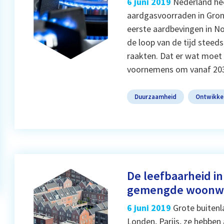
6 juni 2019
Nederland hee
aardgasvoorraden in Gron
eerste aardbevingen in 
de loop van de tijd stee
raakten. Dat er wat moet g
voornemens om vanaf 20
Duurzaamheid
Ontwikke
De leefbaarheid in
gemengde woonwi
6 juni 2019
Grote buitenl
Londen, Parijs, ze hebben