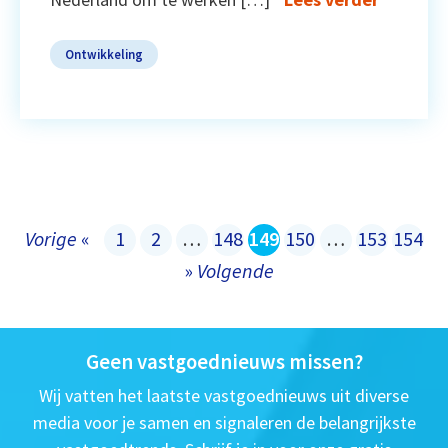
Ontwikkeling
Vorige
«
1
2
…
148
149
150
…
153
154
»
Volgende
Geen vastgoednieuws missen?
Wij vatten het laatste vastgoednieuws uit diverse
media voor je samen en signaleren de belangrijkste