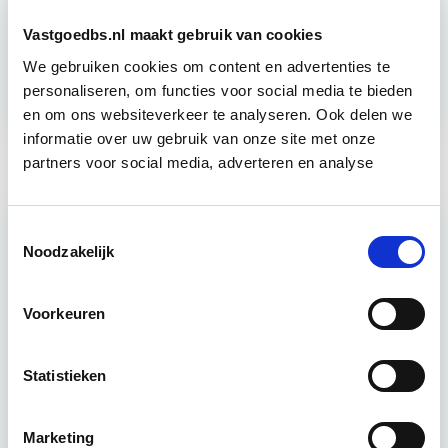
Lees verder
Vastgoedbs.nl maakt gebruik van cookies
Duurzaamheid
Innovatie
Ontwikkeling
We gebruiken cookies om content en advertenties te
personaliseren, om functies voor social media te bieden
en om ons websiteverkeer te analyseren. Ook delen we
informatie over uw gebruik van onze site met onze
partners voor social media, adverteren en analyse
Toestemmingsselectie
Noodzakelijk
Voorkeuren
Kantoorpanden in Rotterdam
Statistieken
steeds populairder
Marketing
17 juni 2019
Leegstaande kantoren waren