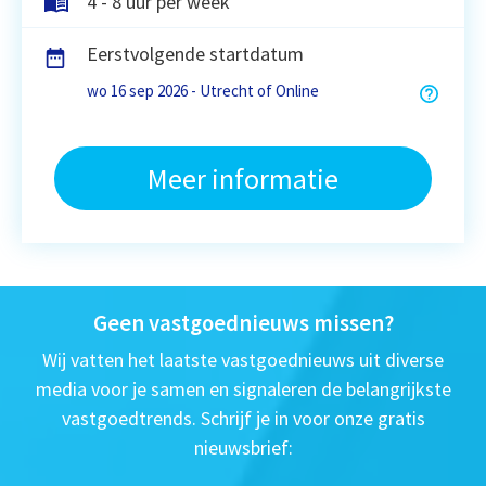
4 - 8 uur per week
Eerstvolgende startdatum
wo 16 sep 2026 - Utrecht of Online
Meer informatie
Geen vastgoednieuws missen?
Wij vatten het laatste vastgoednieuws uit diverse
media voor je samen en signaleren de belangrijkste
vastgoedtrends. Schrijf je in voor onze gratis
nieuwsbrief: