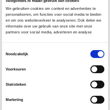
Vastgoedbs.nl maakt gebruik van cookies
Bron: Het Financieele Dagblad
We gebruiken cookies om content en advertenties te
personaliseren, om functies voor social media te bieden
Boeiend verhaal? Duik dan eens
en om ons websiteverkeer te analyseren. Ook delen we
in deze opleidingen:
informatie over uw gebruik van onze site met onze
partners voor social media, adverteren en analyse
Business Case voor Vastgoed- &
Start do
Projectontwikkeling
10 sep
Toestemmingsselectie
Noodzakelijk
Huurrecht Woonruimte
Start wo 12 mei
Voorkeuren
Vastgoedbeheer
Start wo 9 sep
Statistieken
Vastgoedmarkt & Trends
Start wo 30 sep
Marketing