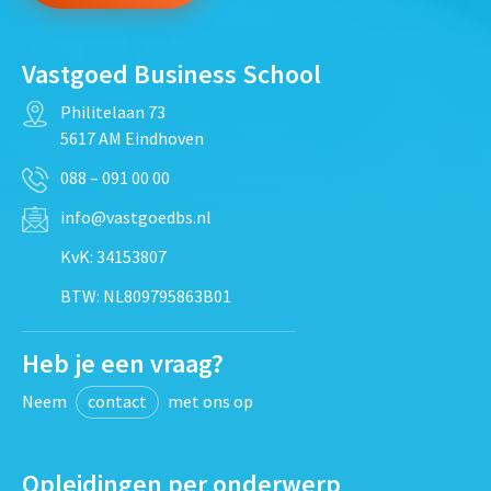
Vastgoed Business School
Philitelaan 73
5617 AM Eindhoven
088 – 091 00 00
info@vastgoedbs.nl
KvK: 34153807
BTW: NL809795863B01
Heb je een vraag?
Neem
contact
met ons op
Opleidingen per onderwerp