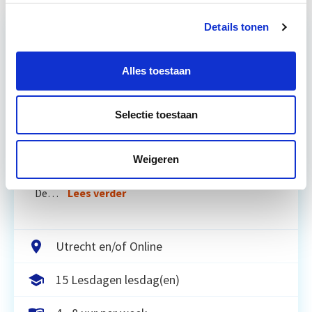
Details tonen
Relevant bij dit artikel
Vastgoedmanagement
Alles toestaan
Selectie toestaan
De opleiding Vastgoedmanagement biedt een
helder, integraal denk- en werkmodel om op
strategisch en tactisch niveau jouw
Weigeren
vastgoedportefeuille optimaal te exploiteren.
De…
Lees verder
Utrecht en/of Online
15 Lesdagen lesdag(en)