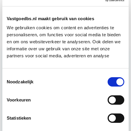
Vergunningverlening, Handhaving
Start wo 11
Vastgoedbs.nl maakt gebruik van cookies
en Stikstof
nov
We gebruiken cookies om content en advertenties te
personaliseren, om functies voor social media te bieden
en om ons websiteverkeer te analyseren. Ook delen we
informatie over uw gebruik van onze site met onze
partners voor social media, adverteren en analyse
Relevant bij dit artikel
Vastgoedrecht & Bouwrecht
Toestemmingsselectie
Noodzakelijk
Leer hoe je problemen voorkomt én hoe je (helaas
Voorkeuren
onvermijdelijke) incidentele juridische ongelukken
zo goed mogelijk zelf kunt afhandelen. Klassikaal
en online…
Lees verder
Statistieken