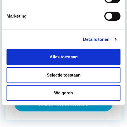
vastgoedportefeuille optimaal te exploiteren.
De…
Lees verder
Marketing
Utrecht en/of Online
Details tonen
15 Lesdagen lesdag(en)
4 - 8 uur per week
Alles toestaan
Eerstvolgende startdatum
Selectie toestaan
ma 14 sep 2026 - Utrecht
Weigeren
Meer informatie