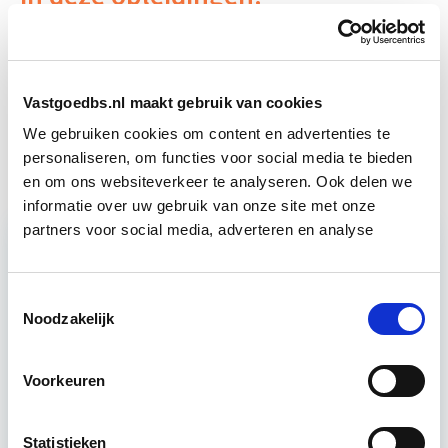
Smart Vastgoedmanagement, Big Data & IoT
Vastgoedbs.nl maakt gebruik van cookies
Slimmer Vastgoedbeheer in de
Start wo 23
Praktijk
We gebruiken cookies om content en advertenties te
sep
personaliseren, om functies voor social media te bieden
en om ons websiteverkeer te analyseren. Ook delen we
informatie over uw gebruik van onze site met onze
partners voor social media, adverteren en analyse
Relevant bij dit artikel
Toestemmingsselectie
Vastgoedmanagement
Noodzakelijk
De opleiding Vastgoedmanagement biedt een
Voorkeuren
helder, integraal denk- en werkmodel om op
strategisch en tactisch niveau jouw
Statistieken