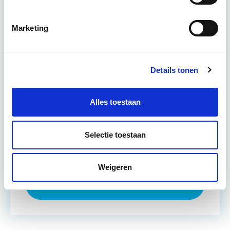
komen voorbij, waarbij de…
Lees verder
Marketing
Utrecht en/of online
Details tonen
15 Lesdagen lesdag(en)
4 - 8 uur per week
Alles toestaan
Eerstvolgende startdatum
Selectie toestaan
do 10 sep 2026 - Utrecht of Online
Weigeren
Meer informatie