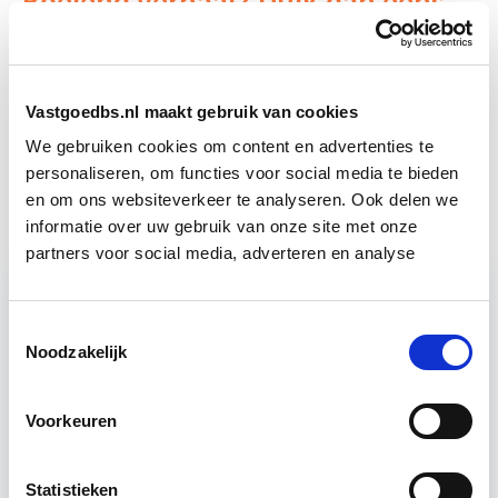
Boeiend verhaal? Duik dan eens
in deze opleidingen:
Vastgoedrecht & Bouwrecht
Start wo 16 sep
Vastgoedbs.nl maakt gebruik van cookies
We gebruiken cookies om content en advertenties te
Vastgoedmarkt & Trends
personaliseren, om functies voor social media te bieden
Start wo 30 sep
en om ons websiteverkeer te analyseren. Ook delen we
informatie over uw gebruik van onze site met onze
partners voor social media, adverteren en analyse
Relevant bij dit artikel
Toestemmingsselectie
Business Case voor Vastgoed- &
Noodzakelijk
Projectontwikkeling
Voorkeuren
Tijdens deze opleiding leer je om integraal
vastgoedprojecten te realiseren en/of te
Statistieken
verbeteren. De belangrijkste trends in vastgoed