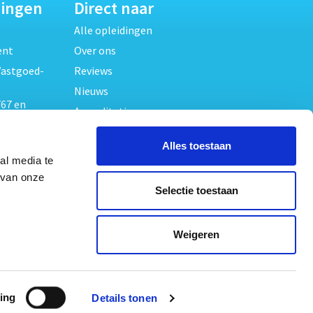
dingen
Direct naar
Alle opleidingen
ent
Over ons
Vastgoed-
Reviews
Nieuws
67 en
Accreditaties
FAQ
unde
Alles toestaan
Contact
al media te
Algemene voorwaarden
beheer
 van onze
Selectie toestaan
Privacy verklaring
oed
ouwrecht
Volg ons op
Weigeren
ed en
ing
Details tonen