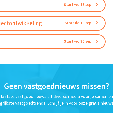
Start wo 16 sep
jectontwikkeling
Start do 10 sep
Start wo 30 sep
Geen vastgoednieuws missen?
t laatste vastgoednieuws uit diverse media voor je samen en
grijkste vastgoedtrends. Schrijf je in voor onze gratis nieuws