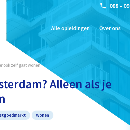
088 – 09
Alle opleidingen
Over ons
 er ook zelf gaat wonen
terdam? Alleen als je
en
stgoedmarkt
Wonen