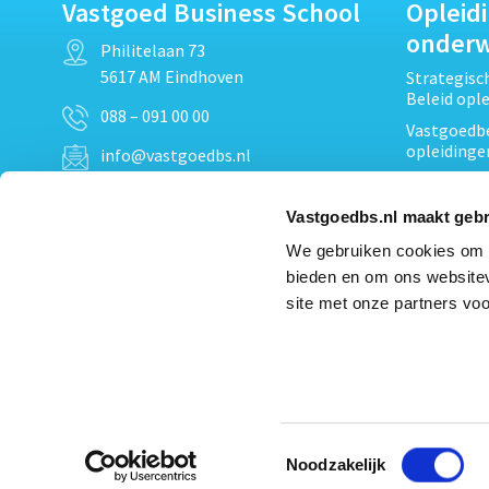
Vastgoed Business School
Opleid
onder
Philitelaan 73
5617 AM Eindhoven
Strategis
Beleid opl
088 – 091 00 00
Vastgoedbe
opleidinge
info@vastgoedbs.nl
Vastgoedre
KvK: 34153807
Projectont
Vastgoedbs.nl maakt gebr
BTW: NL809795863B01
Vastgoedpr
We gebruiken cookies om c
Techniek, 
bieden en om ons websitev
Opleiding
Heb je een vraag?
site met onze partners voo
Verduurzam
Neem
contact
met ons op
opleidinge
Bekijk al
Toestemmingsselectie
Noodzakelijk