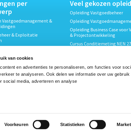
ingen per
Veel gekozen oplei
werp
Opleiding Vastgoedbeheer
ch Vastgoedmanagement &
Opleiding Vastgoedmanagem
eidingen
Opleiding Business Case voor 
heer & Exploitatie
& Projectontwikkeling
n
Cursus Conditiemeting NEN 27
cht & Contracten opleidingen
MJOP
wikkeling &
Opleiding Elementaire Bouwk
uik van cookies
ojecten opleidingen
Cursus EP-W Basis Woningen
ontent en advertenties te personaliseren, om functies voor soci
Onderhoud & Inspectie
Opleiding Professioneel VvE-
erkeer te analyseren. Ook delen we informatie over uw gebruik
en
r social media, adverteren en analyse
Opleiding Projectleider Vastg
ing en Energieprestatie
n
Opleiding Vastgoedrecht & B
Cursus Verduurzaming Vastgo
le opleidingen
DMJOP
Voorkeuren
Statistieken
Market