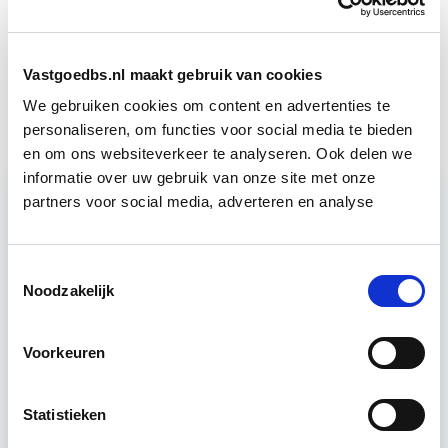
Aankoop en Verkoop van
Start wo 7
Vastgoedbs.nl maakt gebruik van cookies
Vastgoed
apr
We gebruiken cookies om content en advertenties te
personaliseren, om functies voor social media te bieden
en om ons websiteverkeer te analyseren. Ook delen we
informatie over uw gebruik van onze site met onze
partners voor social media, adverteren en analyse
Relevant bij dit artikel
Vastgoedmarkt & Trends
Toestemmingsselectie
Noodzakelijk
Ontwikkelingen op de vastgoedmarkt zijn
afhankelijk van algemene economische
Voorkeuren
ontwikkelingen, die ook tijdens deze module
worden verkend. Ook wordt er aandacht
Statistieken
geschonken…
Lees verder