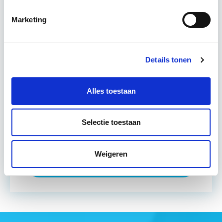
hanteren in de dagelijkse beroepsuitoefening.
Marketing
Lees verder
17 Lesdagen lesdag(en)
Details tonen
4 uur per week
Alles toestaan
Eerstvolgende startdatum
Direct starten - Blended Learning
Selectie toestaan
Weigeren
Meer informatie