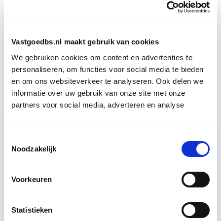
in deze opleidingen:
Brandveiligheid
Start Direct
Gebouwbeheer
starten
Vastgoedbs.nl maakt gebruik van cookies
We gebruiken cookies om content en advertenties te
personaliseren, om functies voor social media te bieden
Projectleider Vastgoed
Start di 22 sep
en om ons websiteverkeer te analyseren. Ook delen we
informatie over uw gebruik van onze site met onze
partners voor social media, adverteren en analyse
Toestemmingsselectie
Relevant bij dit artikel
Integraal Vastgoedinspecteur
Noodzakelijk
(BOEI)
Voorkeuren
De opleiding Integraal Vastgoedinspecteur (BOEI)
is bestemd voor vaktechnische deskundigen die de
Statistieken
integrale inspectiemethodiek willen kunnen