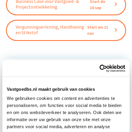
Business Case voor Vastgoed- &
Start do
Projectontwikkeling
10 sep
Vergunningverlening, Handhaving
Start wo 11
en Stikstof
nov
Relevant bij dit artikel
Vastgoedrecht & Bouwrecht
Vastgoedbs.nl maakt gebruik van cookies
We gebruiken cookies om content en advertenties te
Leer hoe je problemen voorkomt én hoe je (helaas
personaliseren, om functies voor social media te bieden
onvermijdelijke) incidentele juridische ongelukken
en om ons websiteverkeer te analyseren. Ook delen we
zo goed mogelijk zelf kunt afhandelen. Klassikaal
informatie over uw gebruik van onze site met onze
en online…
Lees verder
partners voor social media, adverteren en analyse