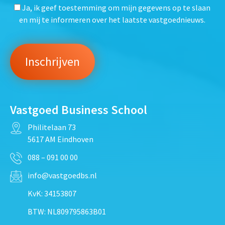
Ja, ik geef toestemming om mijn gegevens op te slaan
en mij te informeren over het laatste vastgoednieuws.
Vastgoed Business School
Philitelaan 73
5617 AM Eindhoven
088 – 091 00 00
info@vastgoedbs.nl
KvK: 34153807
BTW: NL809795863B01