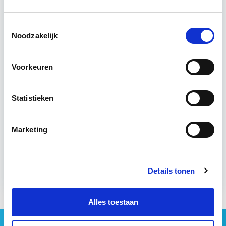
Toestemmingsselectie
Utrecht en/of online
Noodzakelijk
14 lesdag(en)
Voorkeuren
4 uur per week
Statistieken
Eerstvolgende startdatum
wo 16 sep 2026 - Utrecht of Online
Marketing
Meer informatie
Details tonen
Alles toestaan