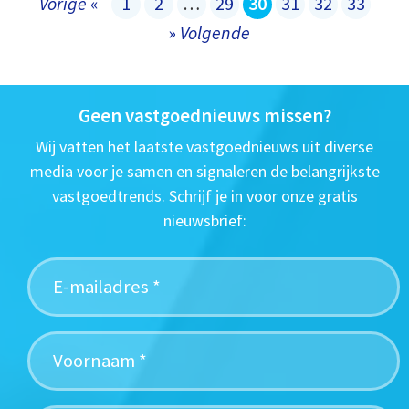
Vorige
«
1
2
…
29
30
31
32
33
»
Volgende
Geen vastgoednieuws missen?
Wij vatten het laatste vastgoednieuws uit diverse
media voor je samen en signaleren de belangrijkste
vastgoedtrends. Schrijf je in voor onze gratis
nieuwsbrief: