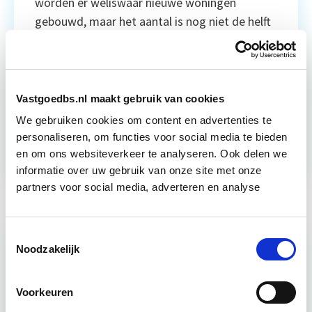
worden er weliswaar nieuwe woningen
gebouwd, maar het aantal is nog niet de helft
van wat er nodig is om de woningnood
wezenlijk op te lossen. Volgens de Nationale
Woonagenda moeten er jaarlijks 75.000
nieuwe woningen […]
Lees verder
Vastgoedbs.nl maakt gebruik van cookies
We gebruiken cookies om content en advertenties te
Ontwikkeling
Vastgoedmarkt
Wonen
personaliseren, om functies voor social media te bieden
en om ons websiteverkeer te analyseren. Ook delen we
informatie over uw gebruik van onze site met onze
partners voor social media, adverteren en analyse
Toestemmingsselectie
Noodzakelijk
Voorkeuren