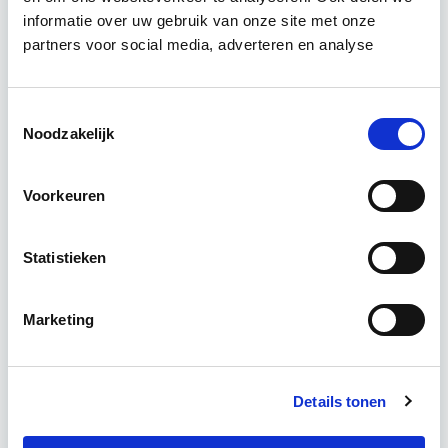
informatie over uw gebruik van onze site met onze
Tijdens deze opleiding leer je om integraal
partners voor social media, adverteren en analyse
vastgoedprojecten te realiseren en/of te
verbeteren. De belangrijkste trends in vastgoed
komen voorbij, waarbij de…
Lees verder
Toestemmingsselectie
Noodzakelijk
Utrecht en/of online
Voorkeuren
15 Lesdagen lesdag(en)
Statistieken
4 - 8 uur per week
Marketing
Eerstvolgende startdatum
do 10 sep 2026 - Utrecht of Online
Details tonen
Meer informatie