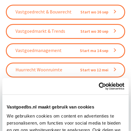
Vastgoedrecht & Bouwrecht
Start wo 16 sep
Vastgoedmarkt & Trends
Start wo 30 sep
Vastgoedmanagement
Start ma 14 sep
Huurrecht Woonruimte
Start wo 12 mei
Vastgoedbs.nl maakt gebruik van cookies
Relevant bij dit artikel
Business Case voor Vastgoed- &
We gebruiken cookies om content en advertenties te
Projectontwikkeling
personaliseren, om functies voor social media te bieden
en om ons websiteverkeer te analyseren. Ook delen we