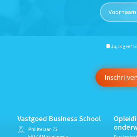
Ja, ik geef 
Vastgoed Business School
Opleid
onder
Philitelaan 73
5617 AM Eindhoven
Strategis