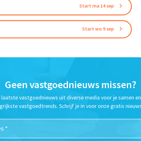
Start ma 14 sep
Start wo 9 sep
Geen vastgoednieuws missen?
t laatste vastgoednieuws uit diverse media voor je samen en
grijkste vastgoedtrends. Schrijf je in voor onze gratis nieuws