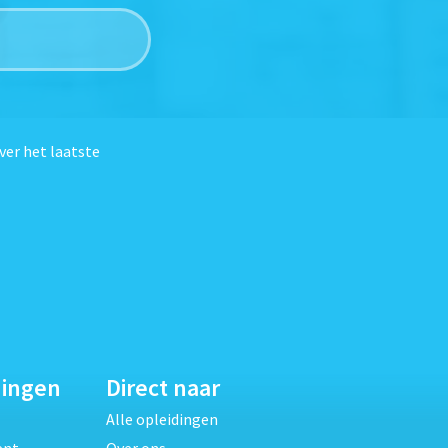
ver het laatste
dingen
Direct naar
Alle opleidingen
ent
Over ons