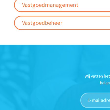
Vastgoedmanagement
Vastgoedbeheer
Wij vatten he
belan