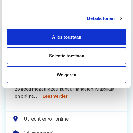
Vastgoed
apr
Details tonen
Alles toestaan
Relevant bij dit artikel
Vastgoedrecht & Bouwrecht
Selectie toestaan
Leer hoe je problemen voorkomt én hoe je (helaas
Weigeren
onvermijdelijke) incidentele juridische ongelukken
zo goed mogelijk zelf kunt afhandelen. Klassikaal
en online…
Lees verder
Utrecht en/of online
14 lesdag(en)