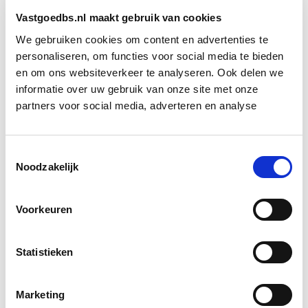
en leraren graag hadden willen kopen. Zij moeten zo’n
Vastgoedbs.nl maakt gebruik van cookies
huis nu huren voor veel te veel geld. Dus het is niet zo
We gebruiken cookies om content en advertenties te
erg als die woningen weer op de markt komen voor
personaliseren, om functies voor social media te bieden
verkoop, aldus De Jonge.
en om ons websiteverkeer te analyseren. Ook delen we
informatie over uw gebruik van onze site met onze
partners voor social media, adverteren en analyse
Bron: Het Financieele Dagblad
Boeiend verhaal? Duik dan eens
Toestemmingsselectie
in deze opleidingen:
Noodzakelijk
Huurrecht Woonruimte
Start wo 12 mei
Voorkeuren
Statistieken
Huurrecht Bedrijfsruimte
Start wo 9 jun
Marketing
Aankoop en Verkoop van
Start wo 7