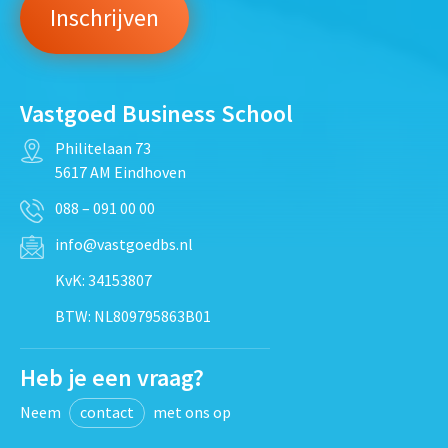
Vastgoed Business School
Philitelaan 73
5617 AM Eindhoven
088 – 091 00 00
info@vastgoedbs.nl
KvK: 34153807
BTW: NL809795863B01
Heb je een vraag?
Neem
contact
met ons op