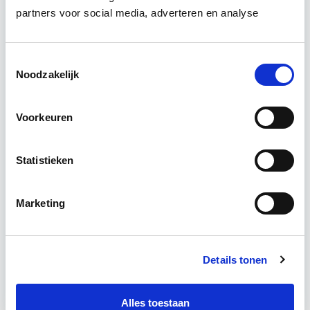
vastgoedprojecten te realiseren en/of te
partners voor social media, adverteren en analyse
verbeteren. De belangrijkste trends in vastgoed
komen voorbij, waarbij de…
Lees verder
Toestemmingsselectie
Noodzakelijk
Utrecht en/of online
Voorkeuren
15 Lesdagen lesdag(en)
4 - 8 uur per week
Statistieken
Eerstvolgende startdatum
Marketing
do 10 sep 2026 - Utrecht of Online
Details tonen
Meer informatie
Alles toestaan