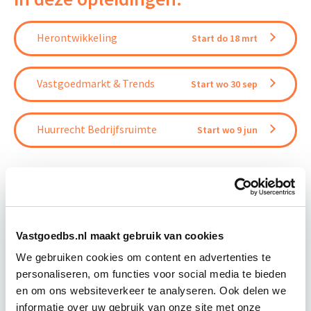
Herontwikkeling
Start do 18 mrt
Vastgoedmarkt & Trends
Start wo 30 sep
Huurrecht Bedrijfsruimte
Start wo 9 jun
Relevant bij dit artikel
Business Case voor Vastgoed- &
Vastgoedbs.nl maakt gebruik van cookies
Projectontwikkeling
We gebruiken cookies om content en advertenties te
personaliseren, om functies voor social media te bieden
en om ons websiteverkeer te analyseren. Ook delen we
Tijdens deze opleiding leer je om integraal
informatie over uw gebruik van onze site met onze