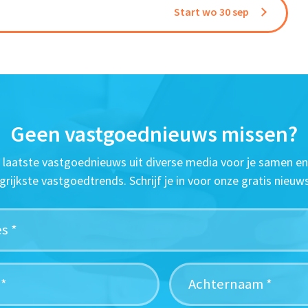
Start wo 30 sep
Geen vastgoednieuws missen?
t laatste vastgoednieuws uit diverse media voor je samen en
grijkste vastgoedtrends. Schrijf je in voor onze gratis nieuws