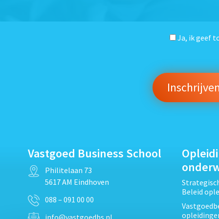
Ja, ik geef 
Vastgoed Business School
Opleid
onder
Philitelaan 73
5617 AM Eindhoven
Strategis
Beleid opl
088 – 091 00 00
Vastgoedbe
opleidinge
info@vastgoedbs.nl