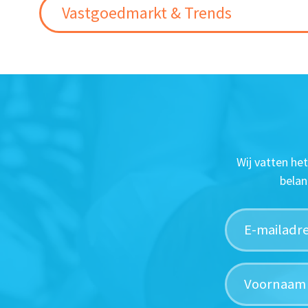
Vastgoedmarkt & Trends
Wij vatten he
belan