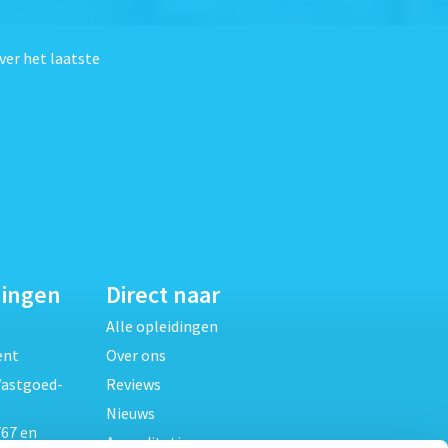
ver het laatste
dingen
Direct naar
Alle opleidingen
ent
Over ons
Vastgoed-
Reviews
Nieuws
67 en
Accreditaties