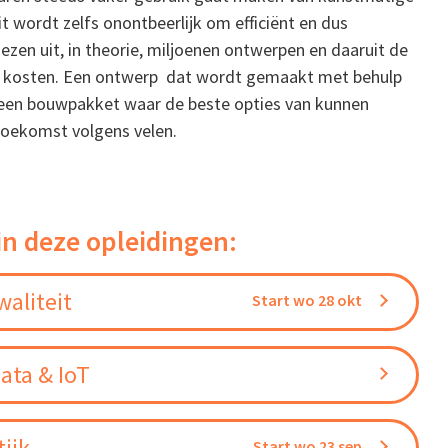
it wordt zelfs onontbeerlijk om efficiënt en dus
zen uit, in theorie, miljoenen ontwerpen en daaruit de
ua kosten. Een ontwerp dat wordt gemaakt met behulp
een bouwpakket waar de beste opties van kunnen
toekomst volgens velen.
in deze opleidingen:
aliteit
Start wo 28 okt
ata & IoT
ijk
Start wo 23 sep