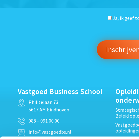
Ja, ik geef 
Vastgoed Business School
Opleid
onder
Philitelaan 73
5617 AM Eindhoven
Strategis
Beleid opl
088 – 091 00 00
Vastgoedbe
opleidinge
info@vastgoedbs.nl