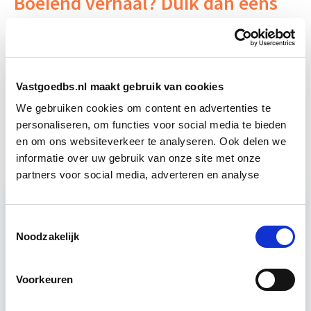
Boeiend verhaal? Duik dan eens
in deze opleidingen:
EP-W Basis - Woningen
Start wo 9 sep
Vastgoedbs.nl maakt gebruik van cookies
We gebruiken cookies om content en advertenties te
Integraal Vastgoedinspecteur
Start Direct
(BOEI)
personaliseren, om functies voor social media te bieden
starten
en om ons websiteverkeer te analyseren. Ook delen we
informatie over uw gebruik van onze site met onze
partners voor social media, adverteren en analyse
Relevant bij dit artikel
Toestemmingsselectie
Verduurzaming Vastgoed en
Noodzakelijk
DMJOP
Voorkeuren
Tijdens deze opleiding leer je duurzaamheid
integraal te benaderen, maatregelen te