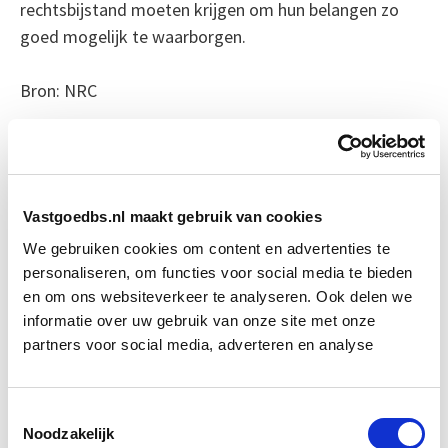
rechtsbijstand moeten krijgen om hun belangen zo
goed mogelijk te waarborgen.
Bron: NRC
Boeiend verhaal? Duik dan eens
in deze opleidingen:
Vastgoedbs.nl maakt gebruik van cookies
Vastgoedrecht
Start wo 10 mrt
We gebruiken cookies om content en advertenties te
personaliseren, om functies voor social media te bieden
en om ons websiteverkeer te analyseren. Ook delen we
Huurrecht Woonruimte
Start wo 12 mei
informatie over uw gebruik van onze site met onze
partners voor social media, adverteren en analyse
Aankoop en Verkoop van
Start wo 7
Vastgoed
apr
Toestemmingsselectie
Noodzakelijk