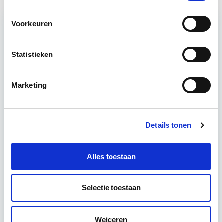
Voorkeuren
Relevant bij dit artikel
Vastgoedrecht & Bouwrecht
Statistieken
Marketing
Leer hoe je problemen voorkomt én hoe je (helaas
onvermijdelijke) incidentele juridische ongelukken
zo goed mogelijk zelf kunt afhandelen. Klassikaal
Details tonen
en online…
Lees verder
Alles toestaan
Utrecht en/of online
Selectie toestaan
14 lesdag(en)
4 uur per week
Weigeren