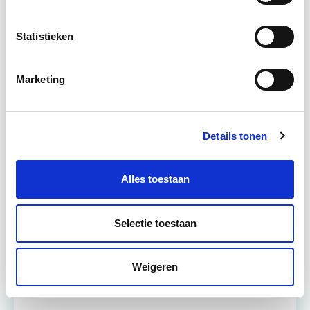
Projectontwikkeling
Statistieken
Tijdens deze opleiding leer je om integraal
vastgoedprojecten te realiseren en/of te
Marketing
verbeteren. De belangrijkste trends in vastgoed
komen voorbij, waarbij de…
Lees verder
Details tonen
Utrecht en/of online
Alles toestaan
15 Lesdagen lesdag(en)
4 - 8 uur per week
Selectie toestaan
Eerstvolgende startdatum
Weigeren
do 10 sep 2026 - Utrecht of Online