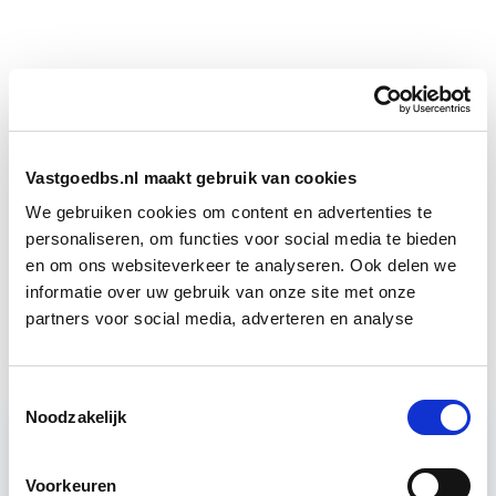
Boeiend verhaal? Duik dan eens
in deze opleidingen:
Vastgoedbs.nl maakt gebruik van cookies
We gebruiken cookies om content en advertenties te
Vastgoedmarkt & Trends
Start wo 30 sep
personaliseren, om functies voor social media te bieden
en om ons websiteverkeer te analyseren. Ook delen we
informatie over uw gebruik van onze site met onze
Vastgoedmanagement
Start wo 16 sep
partners voor social media, adverteren en analyse
Toestemmingsselectie
Noodzakelijk
Relevant bij dit artikel
Business Case voor Vastgoed- &
Voorkeuren