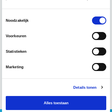
beheersen.
Lees verder
Toestemmingsselectie
Utrecht
Noodzakelijk
2 lesdagen lesdag(en)
Voorkeuren
4 uur per week
Statistieken
Eerstvolgende startdatum
do 15 apr 2027 - Utrecht of Online
Marketing
Meer informatie
Details tonen
Alles toestaan