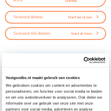
starten
Technisch Beheer
Start wo 11 nov
Technisch VvE-Beheer
Start di 3 nov
Relevant bij dit artikel
Risicomanagement
Vastgoedbs.nl maakt gebruik van cookies
We gebruiken cookies om content en advertenties te
personaliseren, om functies voor social media te bieden
Tijdens de opleiding Risicomanagement krijg je
en om ons websiteverkeer te analyseren. Ook delen we
meer inzicht in de aspecten van
informatie over uw gebruik van onze site met onze
risicomanagement en leer je risico’s beter te
partners voor social media, adverteren en analyse