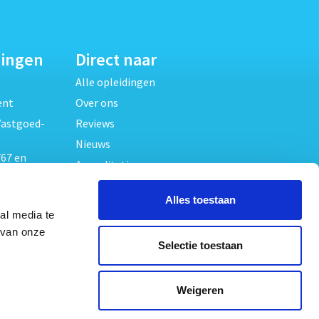
dingen
Direct naar
Alle opleidingen
ent
Over ons
Vastgoed-
Reviews
Nieuws
67 en
Accreditaties
FAQ
unde
Alles toestaan
Contact
al media te
Algemene voorwaarden
beheer
 van onze
Selectie toestaan
Privacy verklaring
oed
ouwrecht
Volg ons op
Weigeren
ed en