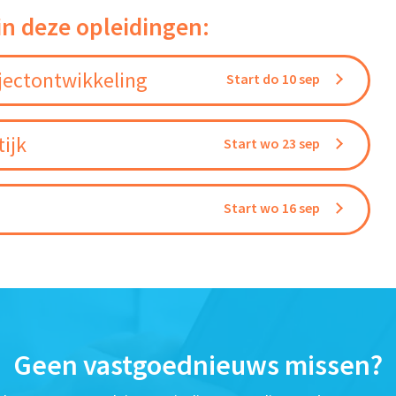
in deze opleidingen:
jectontwikkeling
Start do 10 sep
ijk
Start wo 23 sep
Start wo 16 sep
Geen vastgoednieuws missen?