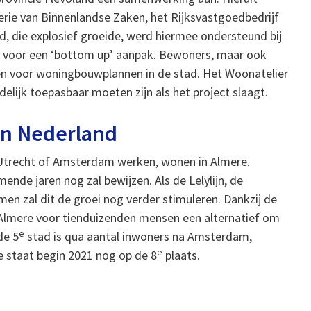
erie van Binnenlandse Zaken, het Rijksvastgoedbedrijf
 die explosief groeide, werd hiermee ondersteund bij
 voor een ‘bottom up’ aanpak. Bewoners, maar ook
oen voor woningbouwplannen in de stad. Het Woonatelier
elijk toepasbaar moeten zijn als het project slaagt.
an Nederland
n Utrecht of Amsterdam werken, wonen in Almere.
nde jaren nog zal bewijzen. Als de Lelylijn, de
en zal dit de groei nog verder stimuleren. Dankzij de
s Almere voor tienduizenden mensen een alternatief om
e
de 5
stad is qua aantal inwoners na Amsterdam,
e
 staat begin 2021 nog op de 8
plaats.