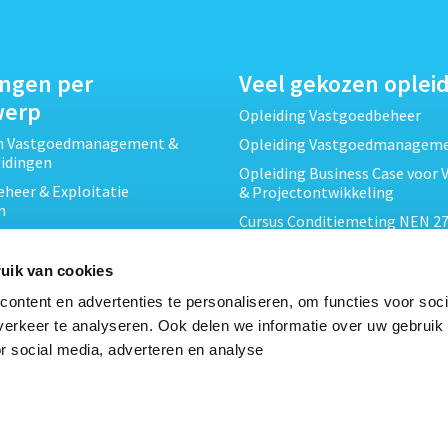
ingen per
Veel gekozen oplei
werp
Opleiding Vastgoedbeheer
ch Vastgoedmanagement &
Opleiding Vastgoedmanagem
eidingen
Opleiding Business Case voor 
heer & Exploitatie
& Projectontwikkeling
n
Cursus Conditiemeting NEN 27
cht & Contracten opleidingen
MJOP
wikkeling &
Opleiding Elementaire Bouwk
uik van cookies
ojecten opleidingen
Cursus EP-W Basis Woningen
ontent en advertenties te personaliseren, om functies voor soci
Onderhoud & Inspectie
Opleiding Professioneel VvE-
erkeer te analyseren. Ook delen we informatie over uw gebruik
en
r social media, adverteren en analyse
Opleiding Projectleider Vastg
ing en Energieprestatie
n
Opleiding Vastgoedrecht & B
Cursus Verduurzaming Vastgo
le opleidingen
DMJOP