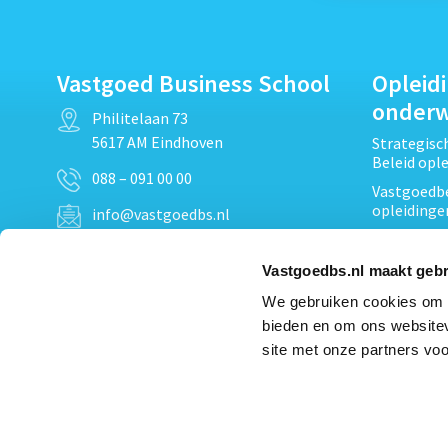
Vastgoed Business School
Opleid
onder
Philitelaan 73
5617 AM Eindhoven
Strategis
Beleid opl
088 – 091 00 00
Vastgoedbe
opleidinge
info@vastgoedbs.nl
Vastgoedre
KvK: 34153807
Projectont
Vastgoedbs.nl maakt gebr
BTW: NL809795863B01
Vastgoedpr
We gebruiken cookies om c
Techniek, 
bieden en om ons websitev
Opleiding
Heb je een vraag?
site met onze partners voo
Verduurzam
Neem
contact
met ons op
opleidinge
Bekijk al