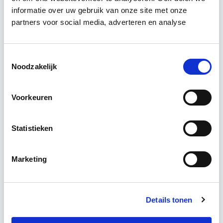
Ontwikkelingen op de vastgoedmarkt zijn
informatie over uw gebruik van onze site met onze
afhankelijk van algemene economische
partners voor social media, adverteren en analyse
ontwikkelingen, die ook tijdens deze module
worden verkend. Ook wordt er aandacht
geschonken…
Lees verder
Toestemmingsselectie
Noodzakelijk
Utrecht
Voorkeuren
4 lesavonden lesdag(en)
Statistieken
4 uur per week
Marketing
Eerstvolgende startdatum
wo 30 sep 2026 - Utrecht of Online
Details tonen
Meer informatie