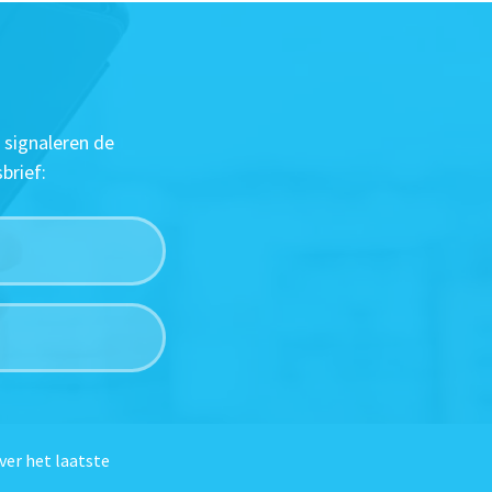
 signaleren de
brief:
ver het laatste