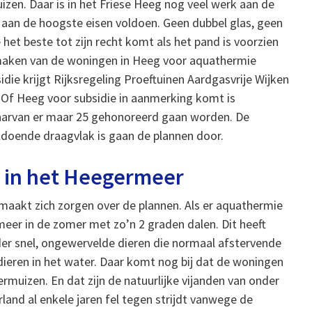
zen. Daar is in het Friese Heeg nog veel werk aan de
t aan de hoogste eisen voldoen. Geen dubbel glas, geen
het beste tot zijn recht komt als het pand is voorzien
 maken van de woningen in Heeg voor aquathermie
idie krijgt Rijksregeling Proeftuinen Aardgasvrije Wijken
 Of Heeg voor subsidie in aanmerking komt is
waarvan er maar 25 gehonoreerd gaan worden. De
ldoende draagvlak is gaan de plannen door.
a in het Heegermeer
 maakt zich zorgen over de plannen. Als er aquathermie
er in de zomer met zo’n 2 graden dalen. Dit heeft
der snel, ongewervelde dieren die normaal afstervende
dieren in het water. Daar komt nog bij dat de woningen
ermuizen. En dat zijn de natuurlijke vijanden van onder
land al enkele jaren fel tegen strijdt vanwege de