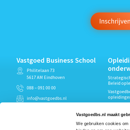
Vastgoed Business School
Opleid
onder
Philitelaan 73
5617 AM Eindhoven
Strategis
Beleid opl
088 – 091 00 00
Vastgoedbe
opleidinge
info@vastgoedbs.nl
Vastgoedre
KvK: 34153807
Projectont
Vastgoedbs.nl maakt gebr
BTW: NL809795863B01
Vastgoedpr
We gebruiken cookies om c
Techniek, 