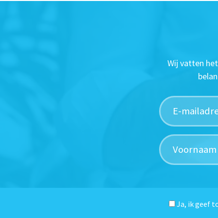
Wij vatten he
belan
Ja, ik geef 