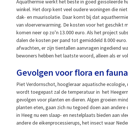
Aquathermie werkt het beste in goed geïsoleerde hui
winkel. Het dorp kent veel oudere woningen die nie
dak- en muurisolatie. Daar komt bij dat aquathermie 
van vloerverwarming. De kosten voor het geschikt
komen neer op zo’n 13.000 euro. Als het project subs
dalen de kosten per pand tot gemiddeld 8.000 euro.
afwachten, er zijn tientallen aanvragen ingediend 
bewoners hebben het laatste woord, alleen als er vo
Gevolgen voor flora en faun
Piet Verdornschot, hoogleraar aquatische ecologie,
wordt toegepast zal de temperatuur in het Heegerme
gevolgen voor planten en dieren. Algen groeien min
planten eten, gaan zich nu tegoed doen aan andere 
in Heeg nu een slaap- en nestelplaats bieden aan vle
andere de eikenprocessierups, het insect waar Neder