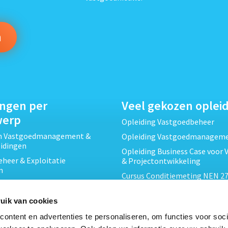
ingen per
Veel gekozen oplei
werp
Opleiding Vastgoedbeheer
ch Vastgoedmanagement &
Opleiding Vastgoedmanagem
eidingen
Opleiding Business Case voor 
heer & Exploitatie
& Projectontwikkeling
n
Cursus Conditiemeting NEN 27
cht & Contracten opleidingen
MJOP
wikkeling &
Opleiding Elementaire Bouwk
uik van cookies
ojecten opleidingen
Cursus EP-W Basis Woningen
ontent en advertenties te personaliseren, om functies voor soci
Onderhoud & Inspectie