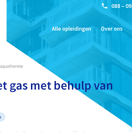
088 – 09
Alle opleidingen
Over ons
n aquathermie
et gas met behulp van
n