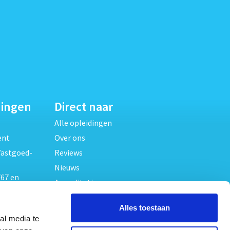
dingen
Direct naar
Alle opleidingen
ent
Over ons
Vastgoed-
Reviews
Nieuws
67 en
Accreditaties
FAQ
unde
Alles toestaan
Contact
al media te
Algemene voorwaarden