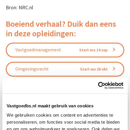
Bron: NRC.nl
Boeiend verhaal? Duik dan eens
in deze opleidingen:
Vastgoedmanagement
Start ma 14 sep
Omgevingsrecht
Start wo 28 okt
Vastgoedbs.nl maakt gebruik van cookies
Relevant bij dit artikel
Business Case voor Vastgoed- &
We gebruiken cookies om content en advertenties te
Projectontwikkeling
personaliseren, om functies voor social media te bieden
en om ons websiteverkeer te analyseren. Ook delen we