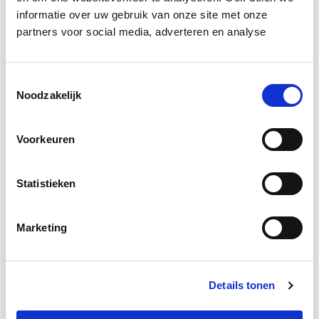
informatie over uw gebruik van onze site met onze
Tijdens deze opleiding leer je om integraal
partners voor social media, adverteren en analyse
vastgoedprojecten te realiseren en/of te
verbeteren. De belangrijkste trends in vastgoed
komen voorbij, waarbij de…
Lees verder
Toestemmingsselectie
Noodzakelijk
Utrecht en/of online
Voorkeuren
15 Lesdagen lesdag(en)
Statistieken
4 - 8 uur per week
Marketing
Eerstvolgende startdatum
do 10 sep 2026 - Utrecht of Online
Details tonen
Meer informatie