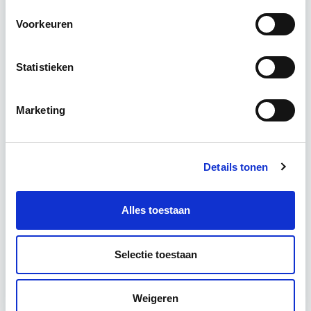
Voorkeuren
Relevant bij dit artikel
Vastgoedmanagement
Statistieken
De opleiding Vastgoedmanagement biedt een
Marketing
helder, integraal denk- en werkmodel om op
strategisch en tactisch niveau jouw
vastgoedportefeuille optimaal te exploiteren.
De…
Lees verder
Details tonen
Alles toestaan
Utrecht en/of Online
15 Lesdagen lesdag(en)
Selectie toestaan
4 - 8 uur per week
Weigeren