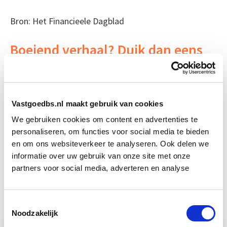
Bron: Het Financieele Dagblad
Boeiend verhaal? Duik dan eens
in deze opleidingen:
Vastgoedbeheer
Start wo 9 sep
Vastgoedbs.nl maakt gebruik van cookies
We gebruiken cookies om content en advertenties te
Huurrecht Woonruimte
Start wo 12 mei
personaliseren, om functies voor social media te bieden
en om ons websiteverkeer te analyseren. Ook delen we
informatie over uw gebruik van onze site met onze
Aankoop en Verkoop van
Start wo 7
partners voor social media, adverteren en analyse
Vastgoed
apr
Toestemmingsselectie
Noodzakelijk