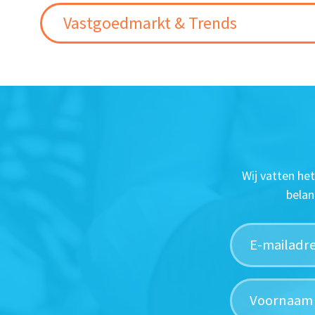
Vastgoedmarkt & Trends
Wij vatten he
belan