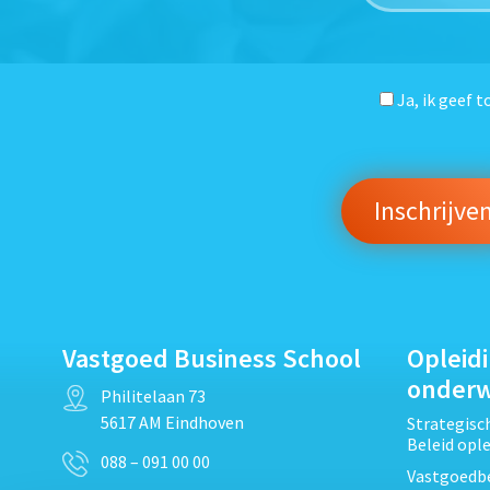
Ja, ik geef 
Vastgoed Business School
Opleid
onder
Philitelaan 73
5617 AM Eindhoven
Strategis
Beleid opl
088 – 091 00 00
Vastgoedbe