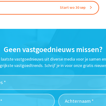
Start wo 30 sep
Geen vastgoednieuws missen?
t laatste vastgoednieuws uit diverse media voor je samen en
grijkste vastgoedtrends. Schrijf je in voor onze gratis nieuws