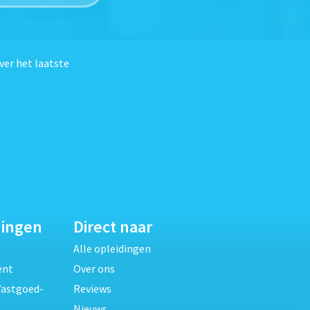
ver het laatste
dingen
Direct naar
Alle opleidingen
ent
Over ons
Vastgoed-
Reviews
Nieuws