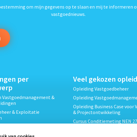
toestemming om mijn gegevens op te slaan en mij te informeren o
vastgoednieuws.
ingen per
Veel gekozen oplei
werp
Opleiding Vastgoedbeheer
ch Vastgoedmanagement &
Opleiding Vastgoedmanagem
eidingen
Opleiding Business Case voor 
heer & Exploitatie
& Projectontwikkeling
n
Cursus Conditiemeting NEN 27
cht & Contracten opleidingen
MJOP
wikkeling &
Opleiding Elementaire Bouwk
uik van cookies