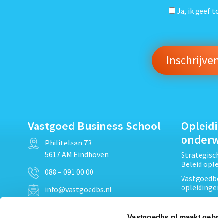
Ja, ik geef 
Vastgoed Business School
Opleid
onder
Philitelaan 73
5617 AM Eindhoven
Strategis
Beleid opl
088 – 091 00 00
Vastgoedbe
opleidinge
info@vastgoedbs.nl
Vastgoedre
KvK: 34153807
Projectont
Vastgoedbs.nl maakt gebr