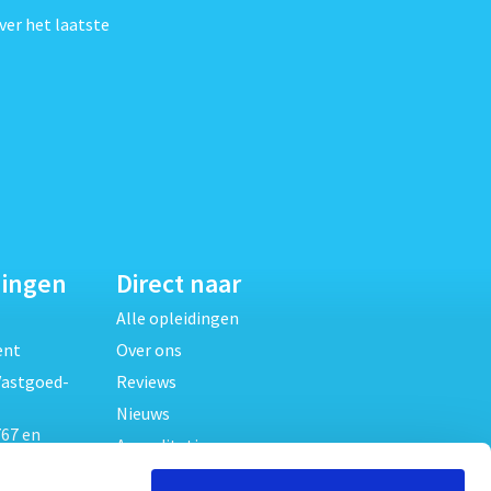
ver het laatste
dingen
Direct naar
Alle opleidingen
ent
Over ons
Vastgoed-
Reviews
Nieuws
67 en
Accreditaties
FAQ
unde