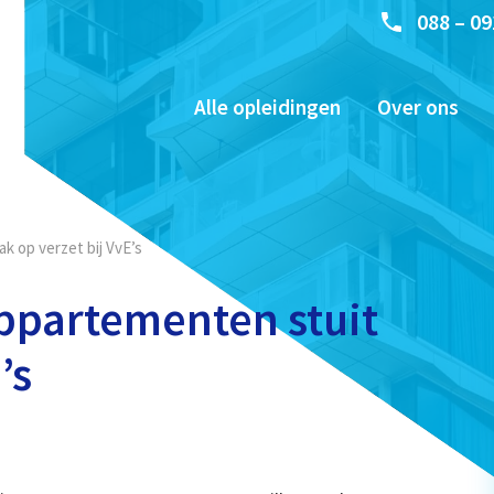
088 – 09
Alle opleidingen
Over ons
k op verzet bij VvE’s
ppartementen stuit
’s