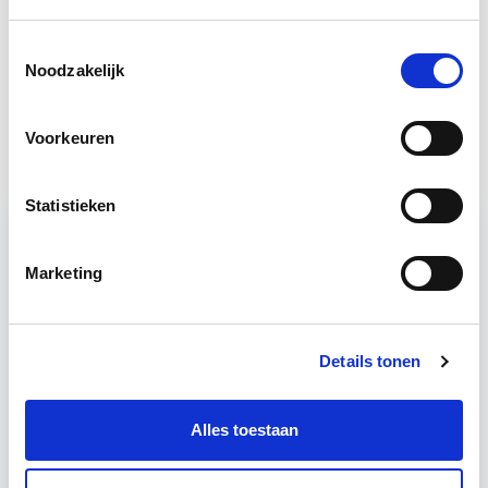
Vastgoedmanagement
Start wo 16 sep
Toestemmingsselectie
Noodzakelijk
Vastgoedrecht & Bouwrecht
Start wo 16 sep
Voorkeuren
Statistieken
Relevant bij dit artikel
Business Case voor Vastgoed- &
Marketing
Projectontwikkeling
Details tonen
Tijdens deze opleiding leer je om integraal
vastgoedprojecten te realiseren en/of te
verbeteren. De belangrijkste trends in vastgoed
Alles toestaan
komen voorbij, waarbij de…
Lees verder