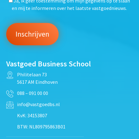
Ja, ik geef toestemming om mijn gegevens op te slaan
en mij te informeren over het laatste vastgoednieuws.
Vastgoed Business School
Philitelaan 73
5617 AM Eindhoven
088 – 091 00 00
info@vastgoedbs.nl
KvK: 34153807
BTW: NL809795863B01