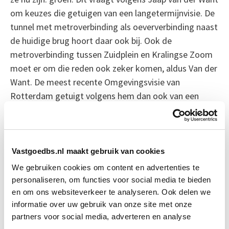
om keuzes die getuigen van een langetermijnvisie. De
tunnel met metroverbinding als oeververbinding naast
de huidige brug hoort daar ook bij. Ook de
metroverbinding tussen Zuidplein en Kralingse Zoom
moet er om die reden ook zeker komen, aldus Van der
Want. De meest recente Omgevingsvisie van
Rotterdam getuigt volgens hem dan ook van een
gezonde kijk op de toekomst van Rotterdam.
Bron: NRC
Vastgoedbs.nl maakt gebruik van cookies
Boeiend verhaal? Duik dan eens
We gebruiken cookies om content en advertenties te
in deze opleidingen:
personaliseren, om functies voor social media te bieden
en om ons websiteverkeer te analyseren. Ook delen we
informatie over uw gebruik van onze site met onze
Herontwikkeling
Start do 18 mrt
partners voor social media, adverteren en analyse