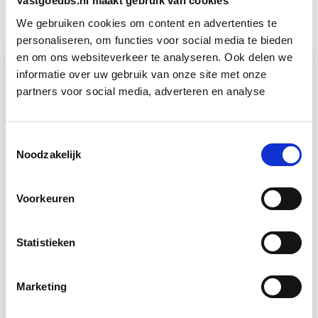
Vastgoedbs.nl maakt gebruik van cookies
We gebruiken cookies om content en advertenties te
personaliseren, om functies voor social media te bieden
en om ons websiteverkeer te analyseren. Ook delen we
informatie over uw gebruik van onze site met onze
partners voor social media, adverteren en analyse
Relevant bij dit artikel
Huurrecht Bedrijfsruimte
Toestemmingsselectie
Noodzakelijk
De belangrijkste onderwerpen en het
onderhandelingsproces bij huur- en verhuur van
bedrijfsruimte komen aan bod. Het eigen maken
Voorkeuren
van praktijkvaardigheden, zoals het…
Lees
verder
Statistieken
Utrecht
Marketing
4 uur per week