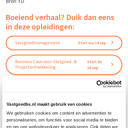
Bron: FD
Boeiend verhaal? Duik dan eens
in deze opleidingen:
Vastgoedmanagement
Start ma 14 sep
Business Case voor Vastgoed- &
Start do
Projectontwikkeling
10 sep
Vastgoedbs.nl maakt gebruik van cookies
Relevant bij dit artikel
Business Case voor Vastgoed- &
We gebruiken cookies om content en advertenties te
Projectontwikkeling
personaliseren, om functies voor social media te bieden
en om ons websiteverkeer te analyseren. Ook delen we