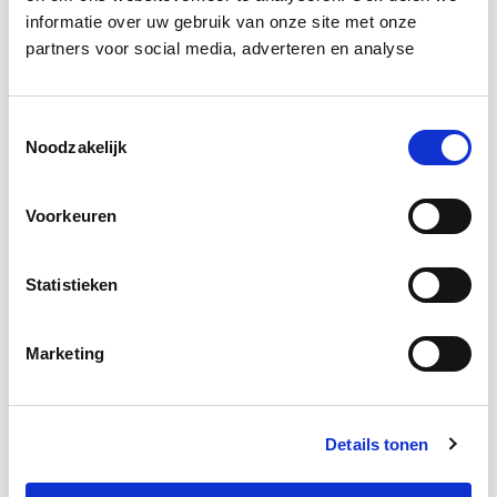
informatie over uw gebruik van onze site met onze
Tijdens deze opleiding leer je om integraal
partners voor social media, adverteren en analyse
vastgoedprojecten te realiseren en/of te
verbeteren. De belangrijkste trends in vastgoed
komen voorbij, waarbij de…
Lees verder
Toestemmingsselectie
Noodzakelijk
Utrecht en/of online
Voorkeuren
15 Lesdagen lesdag(en)
Statistieken
4 - 8 uur per week
Marketing
Eerstvolgende startdatum
do 10 sep 2026 - Utrecht of Online
Details tonen
Meer informatie