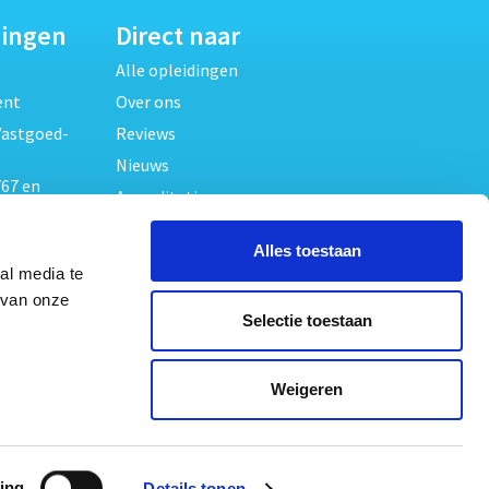
dingen
Direct naar
Alle opleidingen
ent
Over ons
Vastgoed-
Reviews
Nieuws
67 en
Accreditaties
FAQ
unde
Alles toestaan
Contact
al media te
Algemene voorwaarden
beheer
 van onze
Selectie toestaan
Privacy verklaring
oed
ouwrecht
Volg ons op
Weigeren
ed en
ing
Details tonen