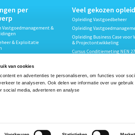
ingen per
Veel gekozen oplei
werp
Opleiding Vastgoedbeheer
ch Vastgoedmanagement &
Opleiding Vastgoedmanagem
eidingen
Opleiding Business Case voor 
heer & Exploitatie
& Projectontwikkeling
n
Cursus Conditiemeting NEN 27
cht & Contracten opleidingen
MJOP
wikkeling &
Opleiding Elementaire Bouwk
uik van cookies
ojecten opleidingen
Cursus EP-W Basis Woningen
ontent en advertenties te personaliseren, om functies voor soci
Onderhoud & Inspectie
Opleiding Professioneel VvE-
erkeer te analyseren. Ook delen we informatie over uw gebruik
en
r social media, adverteren en analyse
Opleiding Projectleider Vastg
ing en Energieprestatie
n
Opleiding Vastgoedrecht & B
Cursus Verduurzaming Vastgo
le opleidingen
DMJOP
Voorkeuren
Statistieken
Market