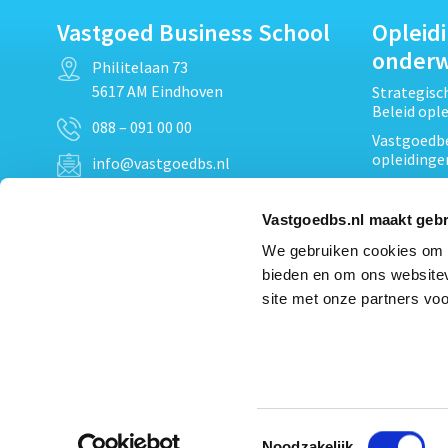
Vastgoed Business School
Opleid
onder
Philitelaan 73
5617 AM Eindhoven
Strategis
Beleid opl
088 – 091 00 00
Vastgoedbe
opleidinge
info@vastgoedbs.nl
Vastgoedre
KvK: 34153807
Projectont
Vastgoedbs.nl maakt gebr
BTW: NL809795863B01
Vastgoedpr
We gebruiken cookies om c
Techniek, 
bieden en om ons websitev
Opleiding
Heb je een vraag?
site met onze partners voo
Verduurzam
Neem
contact
met ons op
opleidinge
Bekijk al
Toestemmingsselectie
Noodzakelijk