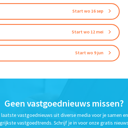
Start wo 16 sep
Start wo 12 mei
Start wo 9 jun
Geen vastgoednieuws missen?
t laatste vastgoednieuws uit diverse media voor je samen en
grijkste vastgoedtrends. Schrijf je in voor onze gratis nieuws