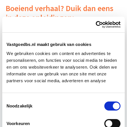
Boeiend verhaal? Duik dan eens
in deze opleidingen:
Conceptontwikkelaar
Vastgoedbs.nl maakt gebruik van cookies
Business Case voor Vastgoed- &
Start do
We gebruiken cookies om content en advertenties te
Projectontwikkeling
10 sep
personaliseren, om functies voor social media te bieden
en om ons websiteverkeer te analyseren. Ook delen we
informatie over uw gebruik van onze site met onze
Vastgoedmarkt & Trends
Start wo 30 sep
partners voor social media, adverteren en analyse
Toestemmingsselectie
Noodzakelijk
Relevant bij dit artikel
Business Case voor Vastgoed- &
Voorkeuren