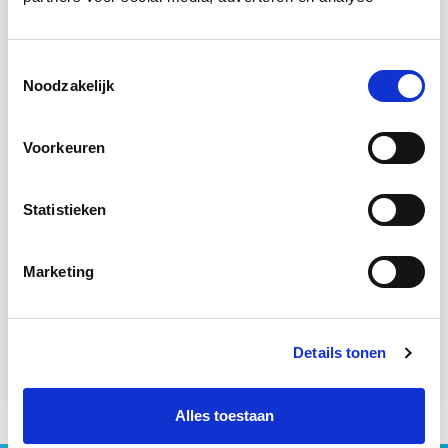
exploiteren. De…
Lees verder
Toestemmingsselectie
Utrecht & online
Noodzakelijk
6 Lesdagen lesdag(en)
Voorkeuren
4-8 uur per les
Statistieken
Eerstvolgende startdatum
wo 9 sep 2026 - Utrecht of Online
Marketing
Meer informatie
Details tonen
Alles toestaan