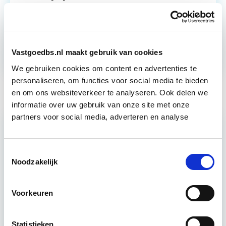
Duurzaamheid
Innovatie
Onderhoud
Ontwikkeling
Wonen
Vastgoedbs.nl maakt gebruik van cookies
We gebruiken cookies om content en advertenties te
personaliseren, om functies voor social media te bieden
en om ons websiteverkeer te analyseren. Ook delen we
informatie over uw gebruik van onze site met onze
partners voor social media, adverteren en analyse
Toestemmingsselectie
Noodzakelijk
Voorkeuren
Talloze projecten in onzekerheid
door stikstofuitspraak Raad van
Statistieken