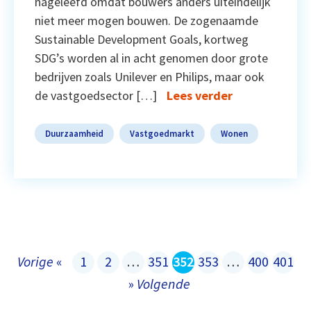
nageleefd omdat bouwers anders uiteindelijk
niet meer mogen bouwen. De zogenaamde
Sustainable Development Goals, kortweg
SDG’s worden al in acht genomen door grote
bedrijven zoals Unilever en Philips, maar ook
de vastgoedsector […]
Lees verder
Duurzaamheid
Vastgoedmarkt
Wonen
Vorige
«
1
2
…
351
352
353
…
400
401
»
Volgende