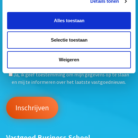
Details tonen
Alles toestaan
Selectie toestaan
Weigeren
Mogen wij jouw gegevens opslaan?
*
Ja, ik geef toestemming om mijn gegevens op te slaan
en mij te informeren over het laatste vastgoednieuws.
Vastgoed Business School