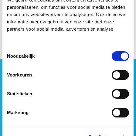
do 10 sep 2026 - Utrecht of Online
personaliseren, om functies voor social media te bieden
en om ons websiteverkeer te analyseren. Ook delen we
informatie over uw gebruik van onze site met onze
Meer informatie
partners voor social media, adverteren en analyse
Toestemmingsselectie
Noodzakelijk
Geen vastgoednieuws missen?
Voorkeuren
Wij vatten het laatste vastgoednieuws uit diverse
media voor je samen en signaleren de belangrijkste
Statistieken
vastgoedtrends. Schrijf je in voor onze gratis
nieuwsbrief:
Marketing