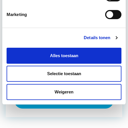
stap?…
Lees verder
Marketing
Utrecht en/of Online
Details tonen
7 lesdagen lesdag(en)
4-8 per week
Alles toestaan
Eerstvolgende startdatum
Selectie toestaan
wo 30 sep 2026 - Utrecht of Online
Weigeren
Meer informatie