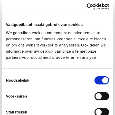
Vastgoedmanagement
Start wo 16 sep
Huurrecht Woonruimte
Start wo 12 mei
Vastgoedbs.nl maakt gebruik van cookies
We gebruiken cookies om content en advertenties te
Vastgoedfinanciering
Start do 19 nov
personaliseren, om functies voor social media te bieden
en om ons websiteverkeer te analyseren. Ook delen we
informatie over uw gebruik van onze site met onze
partners voor social media, adverteren en analyse
Relevant bij dit artikel
Toestemmingsselectie
Vastgoedmanagement: Markt,
Noodzakelijk
Strategie en Exploitatie
Voorkeuren
Deze opleiding is een deelprogramma van de
Opleiding Vastgoedmanagement. Vind je een jaar
Statistieken
lang een opleiding volgen even een te grote