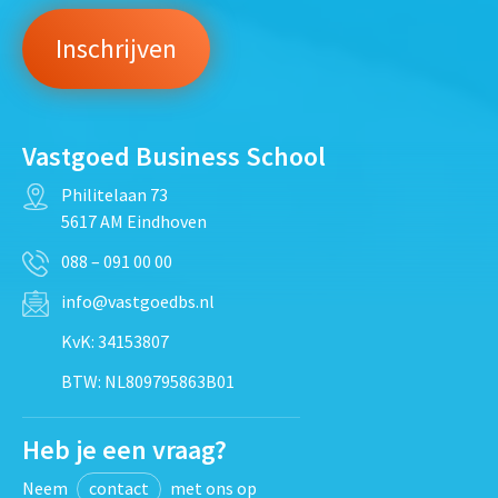
Vastgoed Business School
Philitelaan 73
5617 AM Eindhoven
088 – 091 00 00
info@vastgoedbs.nl
KvK: 34153807
BTW: NL809795863B01
Heb je een vraag?
Neem
contact
met ons op