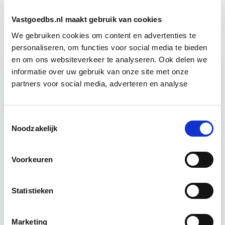
Vastgoedmarkt & Trends
Start wo 30 sep
Vastgoedbs.nl maakt gebruik van cookies
We gebruiken cookies om content en advertenties te
personaliseren, om functies voor social media te bieden
en om ons websiteverkeer te analyseren. Ook delen we
informatie over uw gebruik van onze site met onze
partners voor social media, adverteren en analyse
Relevant bij dit artikel
Business Case voor Vastgoed- &
Projectontwikkeling
Toestemmingsselectie
Noodzakelijk
Tijdens deze opleiding leer je om integraal
vastgoedprojecten te realiseren en/of te
Voorkeuren
verbeteren. De belangrijkste trends in vastgoed
komen voorbij, waarbij de…
Lees verder
Statistieken
Utrecht en/of online
Marketing