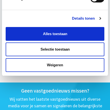
15 Lesdagen lesdag(en)
4 - 8 uur per week
Details tonen
Eerstvolgende startdatum
Alles toestaan
do 10 sep 2026 - Utrecht of Online
Selectie toestaan
Meer informatie
Weigeren
Geen vastgoednieuws missen?
Wij vatten het laatste vastgoednieuws uit diverse
media voor je samen en signaleren de belangrijkste