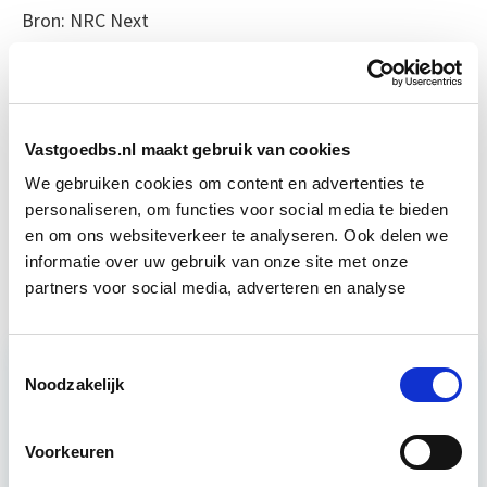
Bron: NRC Next
Boeiend verhaal? Duik dan eens
in deze opleidingen:
Vastgoedbs.nl maakt gebruik van cookies
Conceptontwikkeling
Start do 4 mrt
We gebruiken cookies om content en advertenties te
personaliseren, om functies voor social media te bieden
en om ons websiteverkeer te analyseren. Ook delen we
Vastgoedmarkt & Trends
Start wo 30 sep
informatie over uw gebruik van onze site met onze
partners voor social media, adverteren en analyse
Toestemmingsselectie
Noodzakelijk
Relevant bij dit artikel
Business Case voor Vastgoed- &
Projectontwikkeling
Voorkeuren