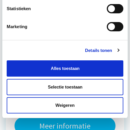
Tijdens deze opleiding leer je om integraal
Statistieken
vastgoedprojecten te realiseren en/of te
verbeteren. De belangrijkste trends in vastgoed
Marketing
komen voorbij, waarbij de…
Lees verder
Utrecht en/of online
Details tonen
15 Lesdagen lesdag(en)
Alles toestaan
4 - 8 uur per week
Selectie toestaan
Eerstvolgende startdatum
do 10 sep 2026 - Utrecht of Online
Weigeren
Meer informatie