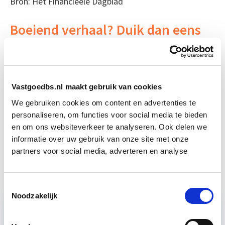
Bron: Het Financieele Dagblad
Boeiend verhaal? Duik dan eens
in deze opleidingen:
Vastgoedrecht & Bouwrecht
Start wo 16 sep
Vastgoedbs.nl maakt gebruik van cookies
We gebruiken cookies om content en advertenties te
Vastgoedfinanciering
Start do 19 nov
personaliseren, om functies voor social media te bieden
en om ons websiteverkeer te analyseren. Ook delen we
informatie over uw gebruik van onze site met onze
Business Case voor Vastgoed- &
Start do
Projectontwikkeling
partners voor social media, adverteren en analyse
10 sep
Toestemmingsselectie
Noodzakelijk
Relevant bij dit artikel