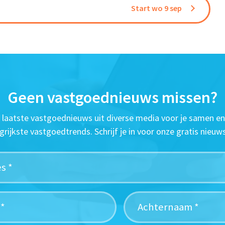
Start wo 9 sep
Geen vastgoednieuws missen?
t laatste vastgoednieuws uit diverse media voor je samen en
grijkste vastgoedtrends. Schrijf je in voor onze gratis nieuws