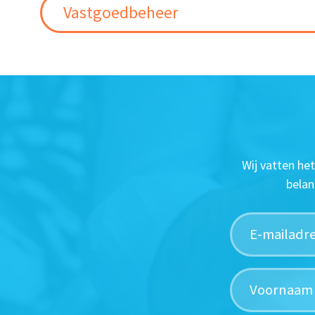
Vastgoedbeheer
Wij vatten he
belan