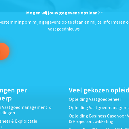
Mogen wij jouw gegevens opslaan?
*
toestemming om mijn gegevens op te slaan en mij te informeren o
vastgoednieuws.
ingen per
Veel gekozen oplei
werp
Opleiding Vastgoedbeheer
ch Vastgoedmanagement &
Opleiding Vastgoedmanagem
eidingen
Opleiding Business Case voor 
heer & Exploitatie
& Projectontwikkeling
n