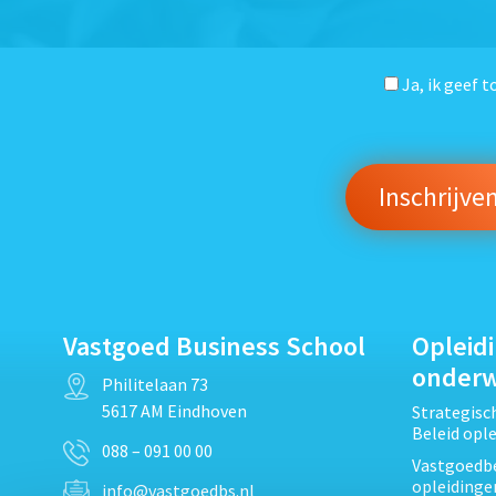
Ja, ik geef 
Vastgoed Business School
Opleid
onder
Philitelaan 73
5617 AM Eindhoven
Strategis
Beleid opl
088 – 091 00 00
Vastgoedbe
opleidinge
info@vastgoedbs.nl